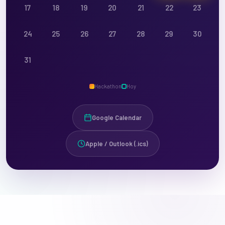
17
18
19
20
21
22
23
24
25
26
27
28
29
30
31
Hackathon
Hoy
Google Calendar
Apple / Outlook (.ics)