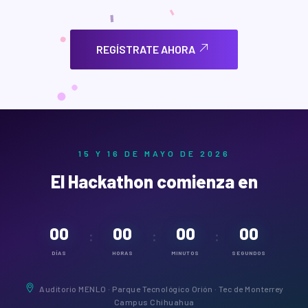
REGÍSTRATE AHORA
15 Y 16 DE MAYO DE 2026
El Hackathon comienza en
00
00
00
00
:
:
:
DÍAS
HORAS
MINUTOS
SEGUNDOS
Auditorio MENLO · Parque Tecnológico Orión · Tec de Monterrey
Campus Chihuahua