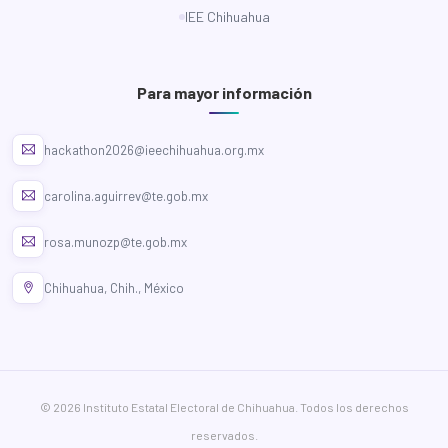
IEE Chihuahua
Para mayor información
hackathon2026@ieechihuahua.org.mx
carolina.aguirrev@te.gob.mx
rosa.munozp@te.gob.mx
Chihuahua, Chih., México
©
2026
Instituto Estatal Electoral de Chihuahua. Todos los derechos
reservados.