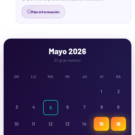
Más información
Mayo 2026
El gran evento
DO
LU
MA
MI
JU
VI
SA
1
2
3
4
6
7
8
9
5
10
11
12
13
14
15
16